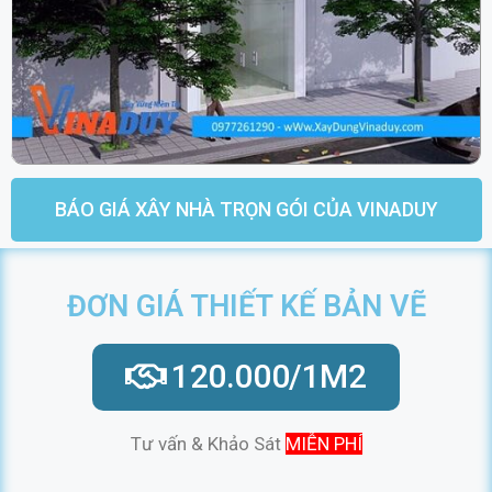
BÁO GIÁ XÂY NHÀ TRỌN GÓI CỦA VINADUY
ĐƠN GIÁ THIẾT KẾ BẢN VẼ
120.000/1M2
Tư vấn & Khảo Sát
MIỄN PHÍ