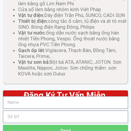
làm bằng gỗ Lim Nam Phi
Cửa sổ làm bằng nhôm kính Việt Pháp
Vật tư điện:
Dây điện Trần Phú, SUNCO, CADI SUN
Thiết bị điện:
công tắc ổ cắm, tủ điện và át tô mát
SINO. Bóng điện Rạng Đông, Philips
Vật tư nước:
ống dẫn nước sạch bằng ống hàn
nhiệt Tiền Phong, Vespo. Ống thoát nước bằng
ống nhựa PVC Tiền Phong.
Gạch ốp lát:
Viglacera, Thạch Bàn, Đồng Tâm,
Taicera, Prime,…
Vật tư sơn bả:
Bột bả ATA, ATANIC, JOTON. Sơn
Maxilite, Nippon, Joton. Sơn chống thấm: sơn
KOVA hoặc sơn Dulux
Đăng Ký Tư Vấn Miễn
Send