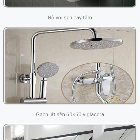
Bộ vòi sen cây tắm
Gạch lát nền 60×60 viglacera