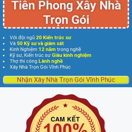
Tiên Phong Xây Nhà
Trọn Gói
Với đội ngũ
20 Kiến trúc sư
Và
50 Kỹ sư và giám sát
Kinh Nghiệm
12 năm
trong nghề
Kỹ sư, Kiến trúc sư
Giàu kinh nghiệm
Thợ thi công
Lành nghề
Xây Nhà Trọn Gói Vĩnh Phúc
Nhận Xây Nhà Trọn Gói Vĩnh Phúc