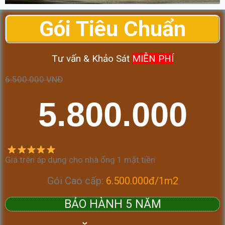
Gói
Tiêu Chuẩn
Tư vấn & Khảo Sát
MIỄN PHÍ
6.500.000 VNĐ
5.800.000
Giá trên áp dụng cho nhà ống 1 mặt tiền
Gói Cao cấp:
6.500.000đ/1m2
BẢO HÀNH 5 NĂM