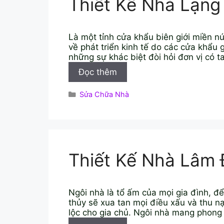
Thiết Kế Nhà Lạng
Là một tỉnh cửa khẩu biên giới miền nú
về phát triển kinh tế do các cửa khẩu
những sự khác biệt đòi hỏi đơn vị có 
Thiết
Đọc thêm
Kế
Nhà
Danh
Sửa Chữa Nhà
Lạng
mục
Sơn
Thiết Kế Nhà Lâm
Ngôi nhà là tổ ấm của mọi gia đình, đ
thủy sẽ xua tan mọi điều xấu và thu n
lộc cho gia chủ. Ngôi nhà mang phong