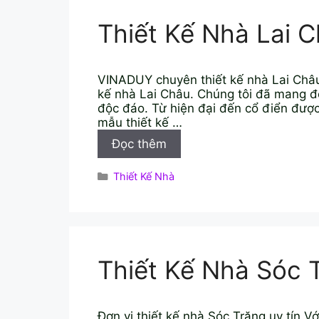
Thiết Kế Nhà Lai 
VINADUY chuyên thiết kế nhà Lai Châu
kế nhà Lai Châu. Chúng tôi đã mang đ
độc đáo. Từ hiện đại đến cổ điển đượ
mẫu thiết kế …
Thiết
Đọc thêm
Kế
Nhà
Danh
Thiết Kế Nhà
Lai
mục
Châu
Thiết Kế Nhà Sóc 
Đơn vị thiết kế nhà Sóc Trăng uy tín V