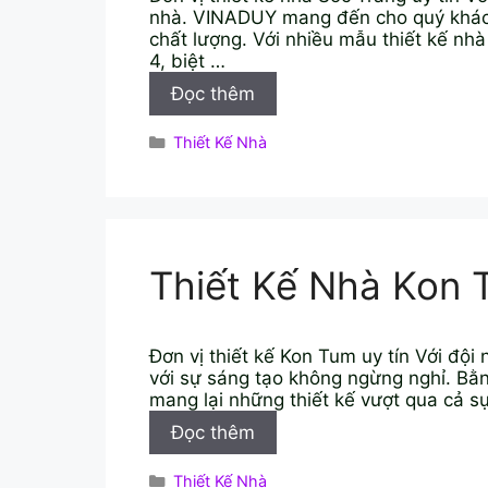
nhà. VINADUY mang đến cho quý khách 
chất lượng. Với nhiều mẫu thiết kế nh
4, biệt …
Thiết
Đọc thêm
Kế
Nhà
Danh
Thiết Kế Nhà
Sóc
mục
Trăng
Thiết Kế Nhà Kon 
Đơn vị thiết kế Kon Tum uy tín Với đội
với sự sáng tạo không ngừng nghỉ. Bằ
mang lại những thiết kế vượt qua cả 
Thiết
Đọc thêm
Kế
Nhà
Danh
Thiết Kế Nhà