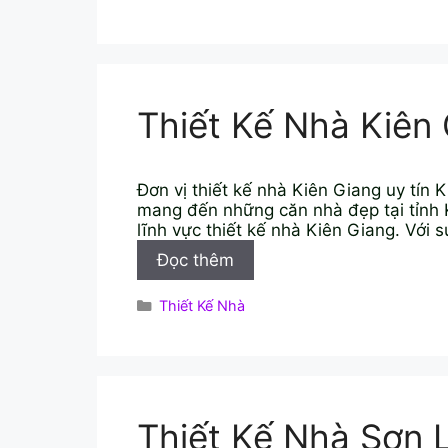
Kon
mục
Tum
Thiết Kế Nhà Kiên
Đơn vị thiết kế nhà Kiên Giang uy tín
mang đến những căn nhà đẹp tại tỉnh K
lĩnh vực thiết kế nhà Kiên Giang. Với 
Thiết
Đọc thêm
Kế
Nhà
Danh
Thiết Kế Nhà
Kiên
mục
Giang
Thiết Kế Nhà Sơn 