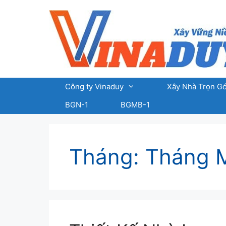
Chuyển
đến
nội
dung
Công ty Vinaduy
Xây Nhà Trọn Gó
BGN-1
BGMB-1
Tháng:
Tháng 