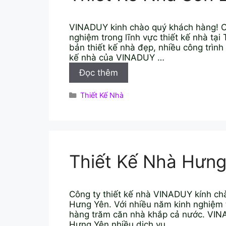
VINADUY kinh chào quý khách hàng! Cô
nghiệm trong lĩnh vực thiết kế nhà tạ
bản thiết kế nhà đẹp, nhiều công trình
kế nhà của VINADUY …
Thiết
Đọc thêm
Kế
Nhà
Danh
Thiết Kế Nhà
Sơn
mục
La
Thiết Kế Nhà Hưng
Công ty thiết kế nhà VINADUY kính chà
Hưng Yên. Với nhiều năm kinh nghiệm tr
hàng trăm căn nhà khắp cả nước. VIN
Hưng Yên nhiều dịch vụ …