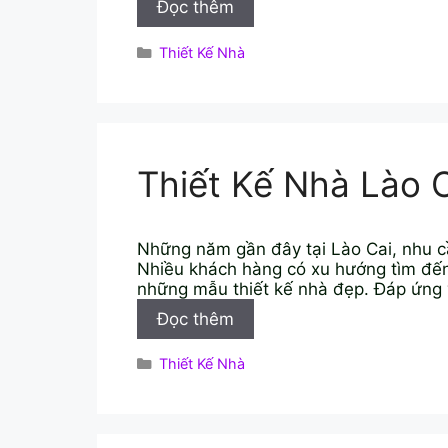
Thiết
Đọc thêm
Kế
Nhà
Danh
Thiết Kế Nhà
Lâm
mục
Đồng
Thiết Kế Nhà Lào 
Những năm gần đây tại Lào Cai, nhu c
Nhiều khách hàng có xu hướng tìm đến 
những mẫu thiết kế nhà đẹp. Đáp ứng
Thiết
Đọc thêm
Kế
Nhà
Danh
Thiết Kế Nhà
Lào
mục
Cai