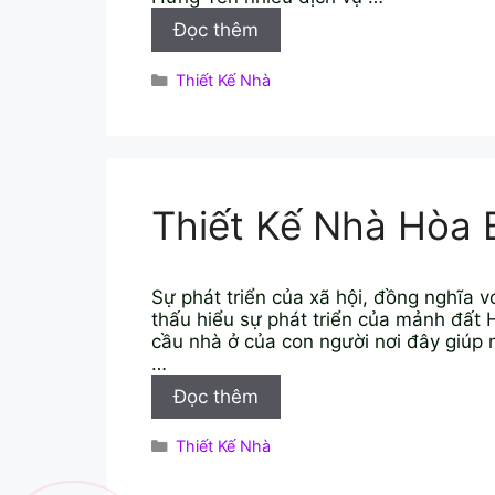
Thiết
Đọc thêm
Kế
Nhà
Danh
Thiết Kế Nhà
Hưng
mục
Yên
Thiết Kế Nhà Hòa 
Sự phát triển của xã hội, đồng nghĩa 
thấu hiểu sự phát triển của mảnh đất 
cầu nhà ở của con người nơi đây giúp
…
Thiết
Đọc thêm
Kế
Nhà
Danh
Thiết Kế Nhà
Hòa
mục
Bình